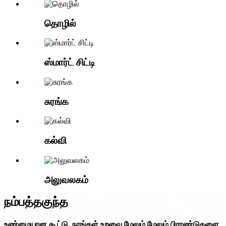
தொழில்
ஸ்மார்ட் சிட்டி
சுரங்க
கல்வி
அலுவலகம்
நம்பத்தகுந்த
உண்மையான கூட்டு. நாங்கள் உறவை மேலும் மேலும் பிராண்டுகளை