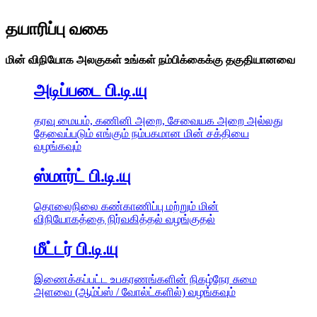
தயாரிப்பு வகை
மின் விநியோக அலகுகள் உங்கள் நம்பிக்கைக்கு தகுதியானவை
அடிப்படை பி.டி.யு
தரவு மையம், கணினி அறை, சேவையக அறை அல்லது
தேவைப்படும் எங்கும் நம்பகமான மின் சக்தியை
வழங்கவும்
ஸ்மார்ட் பி.டி.யு
தொலைநிலை கண்காணிப்பு மற்றும் மின்
விநியோகத்தை நிர்வகித்தல் வழங்குதல்
மீட்டர் பி.டி.யு
இணைக்கப்பட்ட உபகரணங்களின் நிகழ்நேர சுமை
அளவை (ஆம்ப்ஸ் / வோல்ட்களில்) வழங்கவும்