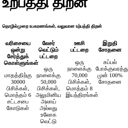
உற்பத்தி திறன்
தொழில்முறை உபகரணங்கள், வலுவான உற்பத்தி திறன்
வரிசையை
லேசர்
ஊசி
இறுதி
ஒன்று
வெட்டும்
பட்டறை
சோதனை
சேர்த்துக்
பட்டறை
ஒரு
கப்பல்
கொள்ளுங்கள்
ஒரு
நாளைக்கு
போக்குவரத்து
மாதத்திற்கு
நாளைக்கு
70,000
முன் 100%
30000
50,000
பிசிக்கள்,
சோதனை
பிசிக்கள்,
பிசிக்கள்,
மொத்தம் 8
மொத்தம் 6
அலுமினிய
இயந்திரங்கள்
சட்டசபை
அலாய்
கோடுகள்
அல்லது
உலோக
வெட்டு