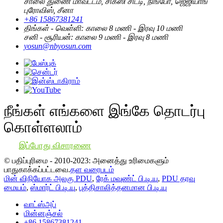
சாலை துணை மாவட்டம், சிக்ஸி சிட்டி, நிங்போ, ஜெஜியாங்
புரோவிஸ், சீனா
+86 15867381241
திங்கள் - வெள்ளி: காலை 8 மணி - இரவு 10 மணி
சனி - சூரியன்: காலை 9 மணி - இரவு 8 மணி
yosun@nbyosun.com
நீங்கள் எங்களை இங்கே தொடர்பு
கொள்ளலாம்
இப்போது விசாரணை
© பதிப்புரிமை - 2010-2023: அனைத்து உரிமைகளும்
பாதுகாக்கப்பட்டவை.
தள வரைபடம்
மின் விநியோக அலகு PDU
,
ரேக் மவுண்ட் பி.டி.யு
,
PDU தரவு
மையம்
,
ஸ்மார்ட் பி.டி.யு
,
புத்திசாலித்தனமான பி.டி.யு
வாட்ஸ்அப்
மின்னஞ்சல்
+86 15867381241