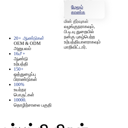
புதுமைகளுடன்,
யோசுன் சீனாவின்
மேலும்
முன்னணி
காண்க
புத்திசாலித்தனமான
மின் தீர்வுகள்
வழங்குநராகவும்,
பி.டி.யு துறையில்
நன்கு புகழ்பெற்ற
20
+ ஆண்டுகள்
உற்பத்தியாளராகவும்
OEM & ODM
மாறிவிட்டார்.
அனுபவம்
16
மீ +
ஆண்டு
உற்பத்தி
150
+
ஒத்துழைப்பு
பிராண்டுகள்
100
%
உயர்தர
பொருட்கள்
10000
.
தொழிற்சாலை பகுதி