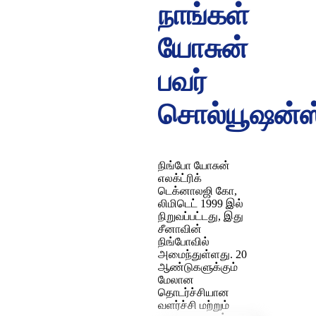
நாங்கள்
யோசுன்
பவர்
சொல்யூஷன்ஸ
நிங்போ யோசுன்
எலக்ட்ரிக்
டெக்னாலஜி கோ,
லிமிடெட் 1999 இல்
நிறுவப்பட்டது, இது
சீனாவின்
நிங்போவில்
அமைந்துள்ளது. 20
ஆண்டுகளுக்கும்
மேலான
தொடர்ச்சியான
வளர்ச்சி மற்றும்