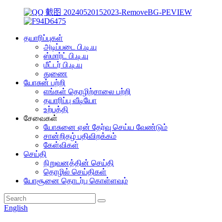
தயாரிப்புகள்
அடிப்படை பி.டி.யு
ஸ்மார்ட் பி.டி.யு
மீட்டர் பி.டி.யு
துணை
யோசுன் பற்றி
எங்கள் தொழிற்சாலை பற்றி
தயாரிப்பு வீடியோ
உற்பத்தி
சேவைகள்
யோசுனை ஏன் தேர்வு செய்ய வேண்டும்
சான்றிதழ் பதிவிறக்கம்
கேள்விகள்
செய்தி
நிறுவனத்தின் செய்தி
தொழில் செய்திகள்
யோசூனை தொடர்பு கொள்ளவும்
English