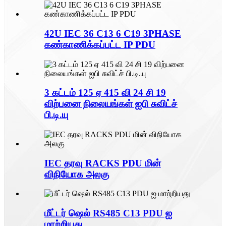
42U IEC 36 C13 6 C19 3PHASE
கண்காணிக்கப்பட்ட IP PDU
3 கட்டம் 125 ஏ 415 வி 24 சி 19
விற்பனை நிலையங்கள் ஐபி சுவிட்ச்
பி.டி.யு
IEC தரவு RACKS PDU மின்
விநியோக அலகு
மீட்டர் ஷெல் RS485 C13 PDU ஐ
மாற்றியது