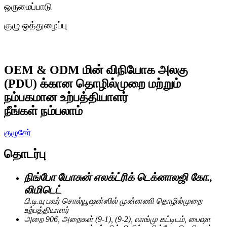
ஒருமைப்பாடு
குழு ஒத்துழைப்பு
OEM & ODM மின் விநியோக அலகு
(PDU) க்கான தொழில்முறை மற்றும்
நம்பகமான உற்பத்தியாளர்
நீங்கள் நம்பலாம்
குழுசேர்
தொடர்பு
நிங்போ யோசுன் எலக்ட்ரிக் டெக்னாலஜி கோ.,
லிமிடெட்
பி.டி.யு பவர் சொல்யூஷன்ஸில் முன்னணி தொழில்முறை
உற்பத்தியாளர்
அறை 906, அறைகள் (9-1), (9-2), லாங்மு கட்டிடம், பைஷா